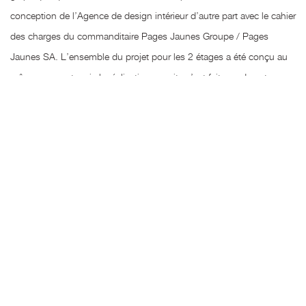
conception de l’Agence de design intérieur d’autre part avec le cahier
des charges du commanditaire Pages Jaunes Groupe / Pages
Jaunes SA. L’ensemble du projet pour les 2 étages a été conçu au
même moment mais la réalisation sur site s’est faite en deux temps :
Au début du mois de mars, nous sommes intervenus au 8 ème
étage, étage de la direction du groupe. A la fin du mois, nous
investirons graphiquement le rez de chaussée, espace d’accueil du
public et des collaborateurs du Groupe. Le ton dominant de nos
décors muraux pour le 8ème est le bleu, en cohérence avec les
bleus de la charte colorée du logo Pages jaunes Groupe. Dans
l’espace Show room, nous avons proposé un décor qui met en
avant la notion de réseau technologique international. Le motif est
travaillé par un graphisme qui le trame. La découpe joue avec le
blanc immaculé du mur créant ainsi une respiration visuelle. Dans
les couloirs de ce vaste espace, le graphisme griffe la circulation