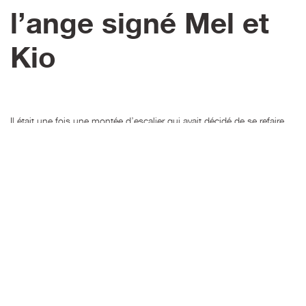
l’ange signé Mel et
Kio
Il était une fois une montée d’escalier qui avait décidé de se refaire
une beauté. Alors ses murs se sont fait plus lisses, plus neufs et
donc plus invitants pour des décors muraux! La montée vers l’étage
s’est volontairement revêtue de blanc pour accueillir une mise en
scène graphique qui mêle le texte poétique de Kio et le dessin de
Mel. Cette semaine, une nouvelle déesse a donc pris ses quartiers.
Articulée d’en haut, Mel l’a pensée comme une invitation à gravir les
marches…. Elle parle aussi, d’encre, de signe, de mur, de surface.